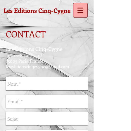
Les Editions Cinq-Cygne
CONTACT
Les Éditions Cinq-Cygne
37 rue Beauregard
75005
Paris, France
leseditionscinqcygne@gmail.com