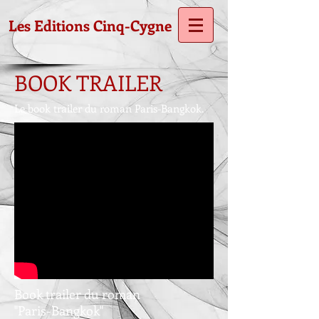
Les Editions Cinq-Cygne
BOOK TRAILER
Le book trailer du roman Paris-Bangkok.
Book trailer du roman
"Paris-Bangkok"